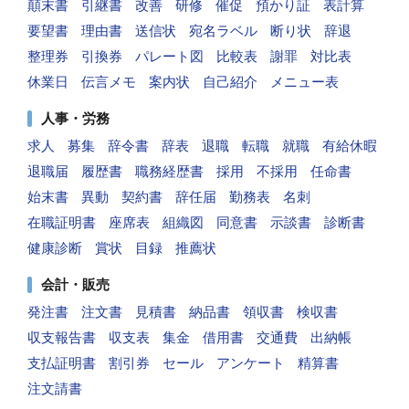
顛末書
引継書
改善
研修
催促
預かり証
表計算
要望書
理由書
送信状
宛名ラベル
断り状
辞退
整理券
引換券
パレート図
比較表
謝罪
対比表
休業日
伝言メモ
案内状
自己紹介
メニュー表
人事・労務
求人
募集
辞令書
辞表
退職
転職
就職
有給休暇
退職届
履歴書
職務経歴書
採用
不採用
任命書
始末書
異動
契約書
辞任届
勤務表
名刺
在職証明書
座席表
組織図
同意書
示談書
診断書
健康診断
賞状
目録
推薦状
会計・販売
発注書
注文書
見積書
納品書
領収書
検収書
収支報告書
収支表
集金
借用書
交通費
出納帳
支払証明書
割引券
セール
アンケート
精算書
注文請書