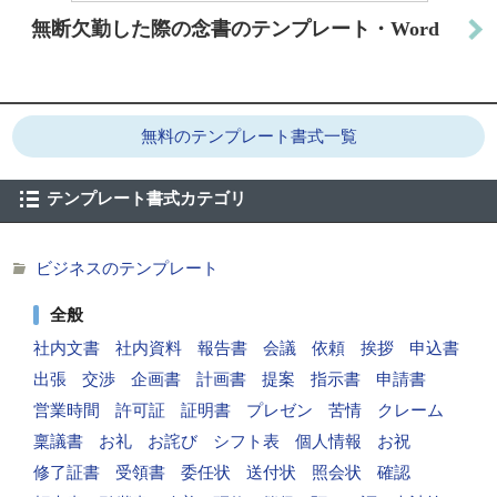
無断欠勤した際の念書のテンプレート・Word
無料のテンプレート書式一覧
テンプレート書式カテゴリ
ビジネスのテンプレート
全般
社内文書
社内資料
報告書
会議
依頼
挨拶
申込書
出張
交渉
企画書
計画書
提案
指示書
申請書
営業時間
許可証
証明書
プレゼン
苦情
クレーム
稟議書
お礼
お詫び
シフト表
個人情報
お祝
修了証書
受領書
委任状
送付状
照会状
確認