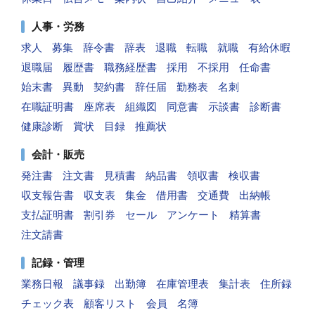
人事・労務
求人
募集
辞令書
辞表
退職
転職
就職
有給休暇
退職届
履歴書
職務経歴書
採用
不採用
任命書
始末書
異動
契約書
辞任届
勤務表
名刺
在職証明書
座席表
組織図
同意書
示談書
診断書
健康診断
賞状
目録
推薦状
会計・販売
発注書
注文書
見積書
納品書
領収書
検収書
収支報告書
収支表
集金
借用書
交通費
出納帳
支払証明書
割引券
セール
アンケート
精算書
注文請書
記録・管理
業務日報
議事録
出勤簿
在庫管理表
集計表
住所録
チェック表
顧客リスト
会員
名簿