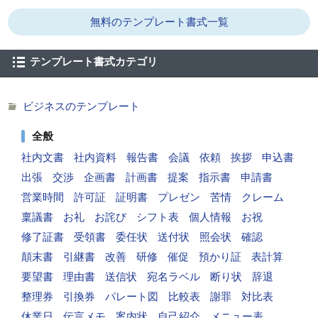
無料のテンプレート書式一覧
テンプレート書式カテゴリ
ビジネスのテンプレート
全般
社内文書
社内資料
報告書
会議
依頼
挨拶
申込書
出張
交渉
企画書
計画書
提案
指示書
申請書
営業時間
許可証
証明書
プレゼン
苦情
クレーム
稟議書
お礼
お詫び
シフト表
個人情報
お祝
修了証書
受領書
委任状
送付状
照会状
確認
顛末書
引継書
改善
研修
催促
預かり証
表計算
要望書
理由書
送信状
宛名ラベル
断り状
辞退
整理券
引換券
パレート図
比較表
謝罪
対比表
休業日
伝言メモ
案内状
自己紹介
メニュー表