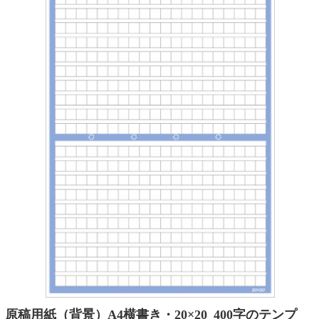
原稿用紙（背景）A4横書き・20×20_400字のテンプ