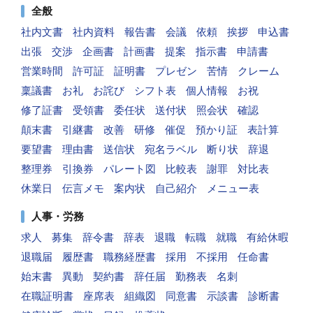
全般
社内文書
社内資料
報告書
会議
依頼
挨拶
申込書
出張
交渉
企画書
計画書
提案
指示書
申請書
営業時間
許可証
証明書
プレゼン
苦情
クレーム
稟議書
お礼
お詫び
シフト表
個人情報
お祝
修了証書
受領書
委任状
送付状
照会状
確認
顛末書
引継書
改善
研修
催促
預かり証
表計算
要望書
理由書
送信状
宛名ラベル
断り状
辞退
整理券
引換券
パレート図
比較表
謝罪
対比表
休業日
伝言メモ
案内状
自己紹介
メニュー表
人事・労務
求人
募集
辞令書
辞表
退職
転職
就職
有給休暇
退職届
履歴書
職務経歴書
採用
不採用
任命書
始末書
異動
契約書
辞任届
勤務表
名刺
在職証明書
座席表
組織図
同意書
示談書
診断書