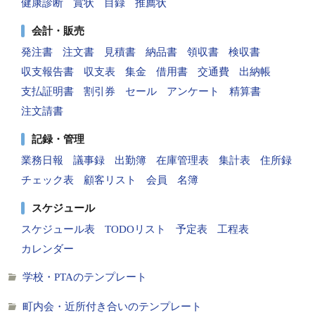
健康診断
賞状
目録
推薦状
会計・販売
発注書
注文書
見積書
納品書
領収書
検収書
収支報告書
収支表
集金
借用書
交通費
出納帳
支払証明書
割引券
セール
アンケート
精算書
注文請書
記録・管理
業務日報
議事録
出勤簿
在庫管理表
集計表
住所録
チェック表
顧客リスト
会員
名簿
スケジュール
スケジュール表
TODOリスト
予定表
工程表
カレンダー
学校・PTAのテンプレート
町内会・近所付き合いのテンプレート