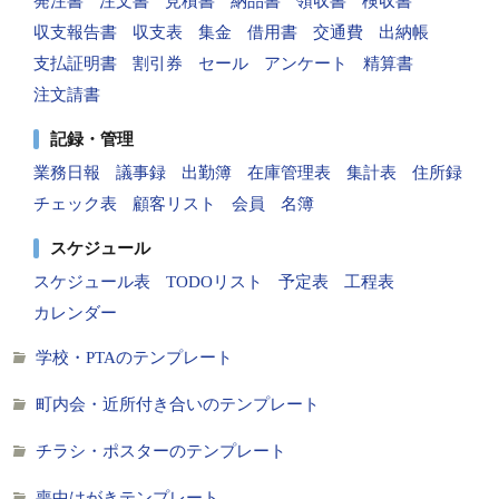
発注書
注文書
見積書
納品書
領収書
検収書
収支報告書
収支表
集金
借用書
交通費
出納帳
支払証明書
割引券
セール
アンケート
精算書
注文請書
記録・管理
業務日報
議事録
出勤簿
在庫管理表
集計表
住所録
チェック表
顧客リスト
会員
名簿
スケジュール
スケジュール表
TODOリスト
予定表
工程表
カレンダー
学校・PTAのテンプレート
町内会・近所付き合いのテンプレート
チラシ・ポスターのテンプレート
喪中はがきテンプレート