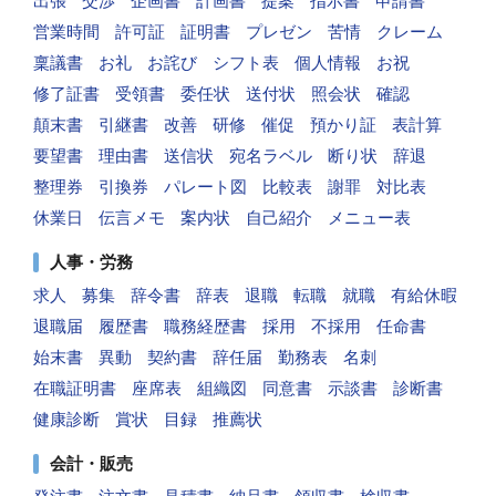
出張
交渉
企画書
計画書
提案
指示書
申請書
営業時間
許可証
証明書
プレゼン
苦情
クレーム
稟議書
お礼
お詫び
シフト表
個人情報
お祝
修了証書
受領書
委任状
送付状
照会状
確認
顛末書
引継書
改善
研修
催促
預かり証
表計算
要望書
理由書
送信状
宛名ラベル
断り状
辞退
整理券
引換券
パレート図
比較表
謝罪
対比表
休業日
伝言メモ
案内状
自己紹介
メニュー表
人事・労務
求人
募集
辞令書
辞表
退職
転職
就職
有給休暇
退職届
履歴書
職務経歴書
採用
不採用
任命書
始末書
異動
契約書
辞任届
勤務表
名刺
在職証明書
座席表
組織図
同意書
示談書
診断書
健康診断
賞状
目録
推薦状
会計・販売