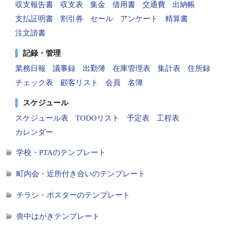
収支報告書
収支表
集金
借用書
交通費
出納帳
支払証明書
割引券
セール
アンケート
精算書
注文請書
記録・管理
業務日報
議事録
出勤簿
在庫管理表
集計表
住所録
チェック表
顧客リスト
会員
名簿
スケジュール
スケジュール表
TODOリスト
予定表
工程表
カレンダー
学校・PTAのテンプレート
町内会・近所付き合いのテンプレート
チラシ・ポスターのテンプレート
喪中はがきテンプレート