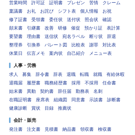
営業時間
許可証
証明書
プレゼン
苦情
クレーム
稟議書
お礼
お詫び
シフト表
個人情報
お祝
修了証書
受領書
委任状
送付状
照会状
確認
顛末書
引継書
改善
研修
催促
預かり証
表計算
要望書
理由書
送信状
宛名ラベル
断り状
辞退
整理券
引換券
パレート図
比較表
謝罪
対比表
休業日
伝言メモ
案内状
自己紹介
メニュー表
人事・労務
求人
募集
辞令書
辞表
退職
転職
就職
有給休暇
退職届
履歴書
職務経歴書
採用
不採用
任命書
始末書
異動
契約書
辞任届
勤務表
名刺
在職証明書
座席表
組織図
同意書
示談書
診断書
健康診断
賞状
目録
推薦状
会計・販売
発注書
注文書
見積書
納品書
領収書
検収書