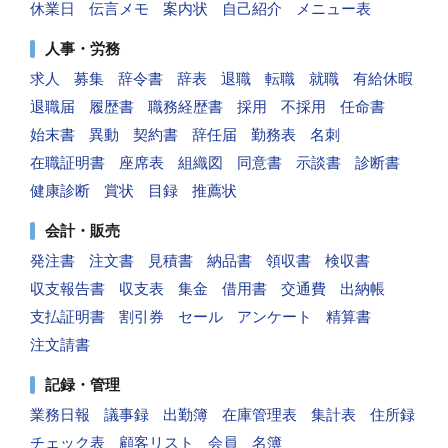
休業日
伝言メモ
案内状
自己紹介
メニュー表
人事・労務
求人
募集
辞令書
辞表
退職
転職
就職
有給休暇
退職届
履歴書
職務経歴書
採用
不採用
任命書
始末書
異動
契約書
辞任届
勤務表
名刺
在職証明書
座席表
組織図
同意書
示談書
診断書
健康診断
賞状
目録
推薦状
会計・販売
発注書
注文書
見積書
納品書
領収書
検収書
収支報告書
収支表
集金
借用書
交通費
出納帳
支払証明書
割引券
セール
アンケート
精算書
注文請書
記録・管理
業務日報
議事録
出勤簿
在庫管理表
集計表
住所録
チェック表
顧客リスト
会員
名簿