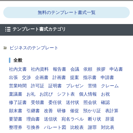
無料のテンプレート書式一覧
テンプレート書式カテゴリ
ビジネスのテンプレート
全般
社内文書
社内資料
報告書
会議
依頼
挨拶
申込書
出張
交渉
企画書
計画書
提案
指示書
申請書
営業時間
許可証
証明書
プレゼン
苦情
クレーム
稟議書
お礼
お詫び
シフト表
個人情報
お祝
修了証書
受領書
委任状
送付状
照会状
確認
顛末書
引継書
改善
研修
催促
預かり証
表計算
要望書
理由書
送信状
宛名ラベル
断り状
辞退
整理券
引換券
パレート図
比較表
謝罪
対比表