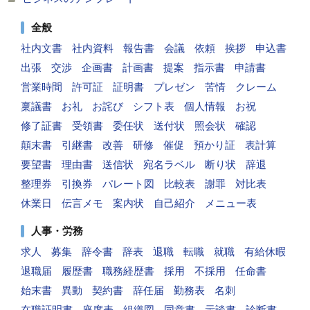
全般
社内文書
社内資料
報告書
会議
依頼
挨拶
申込書
出張
交渉
企画書
計画書
提案
指示書
申請書
営業時間
許可証
証明書
プレゼン
苦情
クレーム
稟議書
お礼
お詫び
シフト表
個人情報
お祝
修了証書
受領書
委任状
送付状
照会状
確認
顛末書
引継書
改善
研修
催促
預かり証
表計算
要望書
理由書
送信状
宛名ラベル
断り状
辞退
整理券
引換券
パレート図
比較表
謝罪
対比表
休業日
伝言メモ
案内状
自己紹介
メニュー表
人事・労務
求人
募集
辞令書
辞表
退職
転職
就職
有給休暇
退職届
履歴書
職務経歴書
採用
不採用
任命書
始末書
異動
契約書
辞任届
勤務表
名刺
在職証明書
座席表
組織図
同意書
示談書
診断書