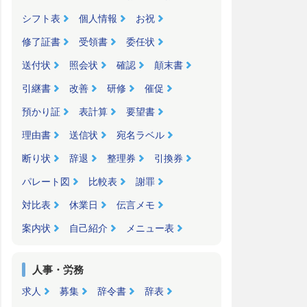
シフト表
個人情報
お祝
修了証書
受領書
委任状
送付状
照会状
確認
顛末書
引継書
改善
研修
催促
預かり証
表計算
要望書
理由書
送信状
宛名ラベル
断り状
辞退
整理券
引換券
パレート図
比較表
謝罪
対比表
休業日
伝言メモ
案内状
自己紹介
メニュー表
人事・労務
求人
募集
辞令書
辞表