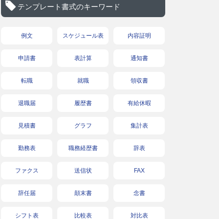
テンプレート書式のキーワード
例文
スケジュール表
内容証明
申請書
表計算
通知書
転職
就職
領収書
退職届
履歴書
有給休暇
見積書
グラフ
集計表
勤務表
職務経歴書
辞表
ファクス
送信状
FAX
辞任届
顛末書
念書
シフト表
比較表
対比表