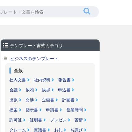
テンプレート書式カテゴリ
ビジネスのテンプレート
全般
社内文書
社内資料
報告書
会議
依頼
挨拶
申込書
出張
交渉
企画書
計画書
提案
指示書
申請書
営業時間
許可証
証明書
プレゼン
苦情
クレーム
稟議書
お礼
お詫び