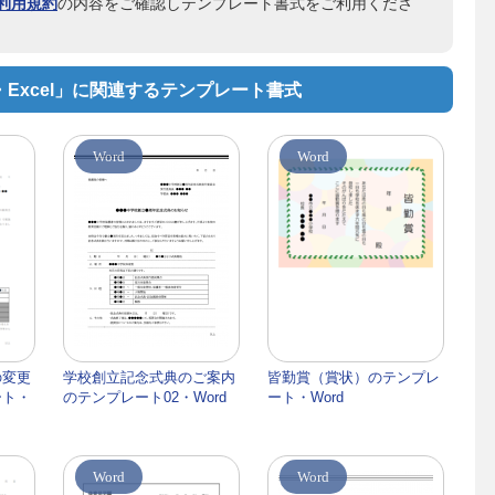
利用規約
の内容をご確認しテンプレート書式をご利用くださ
・Excel」に関連するテンプレート書式
Word
Word
の変更
学校創立記念式典のご案内
皆勤賞（賞状）のテンプレ
ート・
のテンプレート02・Word
ート・Word
Word
Word