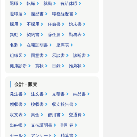
退職
転職
就職
有給休暇
退職届
履歴書
職務経歴書
採用
不採用
任命書
始末書
異動
契約書
辞任届
勤務表
名刺
在職証明書
座席表
組織図
同意書
示談書
診断書
健康診断
賞状
目録
推薦状
会計・販売
発注書
注文書
見積書
納品書
領収書
検収書
収支報告書
収支表
集金
借用書
交通費
出納帳
支払証明書
割引券
セール
アンケート
精算書