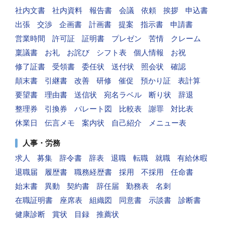
社内文書
社内資料
報告書
会議
依頼
挨拶
申込書
出張
交渉
企画書
計画書
提案
指示書
申請書
営業時間
許可証
証明書
プレゼン
苦情
クレーム
稟議書
お礼
お詫び
シフト表
個人情報
お祝
修了証書
受領書
委任状
送付状
照会状
確認
顛末書
引継書
改善
研修
催促
預かり証
表計算
要望書
理由書
送信状
宛名ラベル
断り状
辞退
整理券
引換券
パレート図
比較表
謝罪
対比表
休業日
伝言メモ
案内状
自己紹介
メニュー表
人事・労務
求人
募集
辞令書
辞表
退職
転職
就職
有給休暇
退職届
履歴書
職務経歴書
採用
不採用
任命書
始末書
異動
契約書
辞任届
勤務表
名刺
在職証明書
座席表
組織図
同意書
示談書
診断書
健康診断
賞状
目録
推薦状