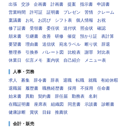
出張
交渉
企画書
計画書
提案
指示書
申請書
営業時間
許可証
証明書
プレゼン
苦情
クレーム
稟議書
お礼
お詫び
シフト表
個人情報
お祝
修了証書
受領書
委任状
送付状
照会状
確認
顛末書
引継書
改善
研修
催促
預かり証
表計算
要望書
理由書
送信状
宛名ラベル
断り状
辞退
整理券
引換券
パレート図
比較表
謝罪
対比表
休業日
伝言メモ
案内状
自己紹介
メニュー表
人事・労務
求人
募集
辞令書
辞表
退職
転職
就職
有給休暇
退職届
履歴書
職務経歴書
採用
不採用
任命書
始末書
異動
契約書
辞任届
勤務表
名刺
在職証明書
座席表
組織図
同意書
示談書
診断書
健康診断
賞状
目録
推薦状
会計・販売