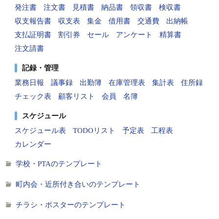
発注書
注文書
見積書
納品書
領収書
検収書
収支報告書
収支表
集金
借用書
交通費
出納帳
支払証明書
割引券
セール
アンケート
精算書
注文請書
記録・管理
業務日報
議事録
出勤簿
在庫管理表
集計表
住所録
チェック表
顧客リスト
会員
名簿
スケジュール
スケジュール表
TODOリスト
予定表
工程表
カレンダー
学校・PTAのテンプレート
町内会・近所付き合いのテンプレート
チラシ・ポスターのテンプレート