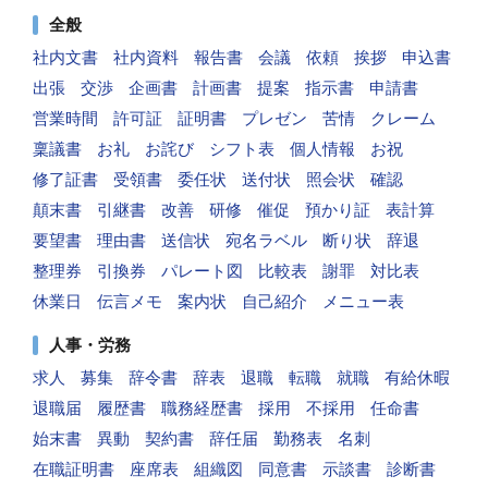
全般
社内文書
社内資料
報告書
会議
依頼
挨拶
申込書
出張
交渉
企画書
計画書
提案
指示書
申請書
営業時間
許可証
証明書
プレゼン
苦情
クレーム
稟議書
お礼
お詫び
シフト表
個人情報
お祝
修了証書
受領書
委任状
送付状
照会状
確認
顛末書
引継書
改善
研修
催促
預かり証
表計算
要望書
理由書
送信状
宛名ラベル
断り状
辞退
整理券
引換券
パレート図
比較表
謝罪
対比表
休業日
伝言メモ
案内状
自己紹介
メニュー表
人事・労務
求人
募集
辞令書
辞表
退職
転職
就職
有給休暇
退職届
履歴書
職務経歴書
採用
不採用
任命書
始末書
異動
契約書
辞任届
勤務表
名刺
在職証明書
座席表
組織図
同意書
示談書
診断書