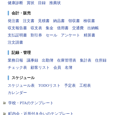
健康診断
賞状
目録
推薦状
会計・販売
発注書
注文書
見積書
納品書
領収書
検収書
収支報告書
収支表
集金
借用書
交通費
出納帳
支払証明書
割引券
セール
アンケート
精算書
注文請書
記録・管理
業務日報
議事録
出勤簿
在庫管理表
集計表
住所録
チェック表
顧客リスト
会員
名簿
スケジュール
スケジュール表
TODOリスト
予定表
工程表
カレンダー
学校・PTAのテンプレート
町内会・近所付き合いのテンプレート