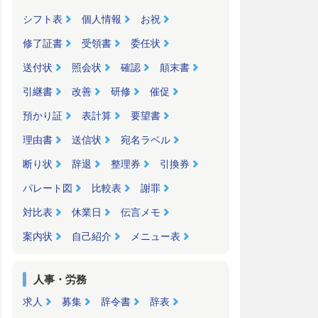
シフト表
個人情報
お祝
修了証書
受領書
委任状
送付状
照会状
確認
顛末書
引継書
改善
研修
催促
預かり証
表計算
要望書
理由書
送信状
宛名ラベル
断り状
辞退
整理券
引換券
パレート図
比較表
謝罪
対比表
休業日
伝言メモ
案内状
自己紹介
メニュー表
人事・労務
求人
募集
辞令書
辞表