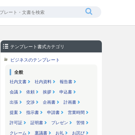
テンプレート書式カテゴリ
ビジネスのテンプレート
全般
社内文書
社内資料
報告書
会議
依頼
挨拶
申込書
出張
交渉
企画書
計画書
提案
指示書
申請書
営業時間
許可証
証明書
プレゼン
苦情
クレーム
稟議書
お礼
お詫び