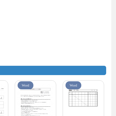
Word
Word