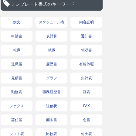
テンプレート書式のキーワード
例文
スケジュール表
内容証明
申請書
表計算
通知書
転職
就職
領収書
退職届
履歴書
有給休暇
見積書
グラフ
集計表
勤務表
職務経歴書
辞表
ファクス
送信状
FAX
辞任届
顛末書
念書
シフト表
比較表
対比表