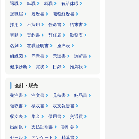
退職
転職
就職
有給休暇
退職届
履歴書
職務経歴書
採用
不採用
任命書
始末書
異動
契約書
辞任届
勤務表
名刺
在職証明書
座席表
組織図
同意書
示談書
診断書
健康診断
賞状
目録
推薦状
会計・販売
発注書
注文書
見積書
納品書
領収書
検収書
収支報告書
収支表
集金
借用書
交通費
出納帳
支払証明書
割引券
セール
アンケート
精算書