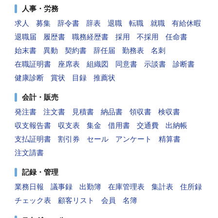
人事・労務
求人
募集
辞令書
辞表
退職
転職
就職
有給休暇
退職届
履歴書
職務経歴書
採用
不採用
任命書
始末書
異動
契約書
辞任届
勤務表
名刺
在職証明書
座席表
組織図
同意書
示談書
診断書
健康診断
賞状
目録
推薦状
会計・販売
発注書
注文書
見積書
納品書
領収書
検収書
収支報告書
収支表
集金
借用書
交通費
出納帳
支払証明書
割引券
セール
アンケート
精算書
注文請書
記録・管理
業務日報
議事録
出勤簿
在庫管理表
集計表
住所録
チェック表
顧客リスト
会員
名簿