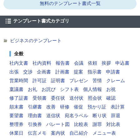
無料のテンプレート書式一覧
テンプレート書式カテゴリ
ビジネスのテンプレート
全般
社内文書
社内資料
報告書
会議
依頼
挨拶
申込書
出張
交渉
企画書
計画書
提案
指示書
申請書
営業時間
許可証
証明書
プレゼン
苦情
クレーム
稟議書
お礼
お詫び
シフト表
個人情報
お祝
修了証書
受領書
委任状
送付状
照会状
確認
顛末書
引継書
改善
研修
催促
預かり証
表計算
要望書
理由書
送信状
宛名ラベル
断り状
辞退
整理券
引換券
パレート図
比較表
謝罪
対比表
休業日
伝言メモ
案内状
自己紹介
メニュー表